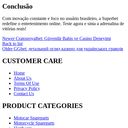
Conclusão
Com inovação constante e foco no usuário brasileiro, a Superbet
redefine o entretenimento online. Teste agora e sinta a adrenalina de
vitórias reais!
Newer
Cratosroyalbet: Güvenilir Bahis ve Casino Deneyimi
Back to list
Older
GGbet: детальний огляд казино для українських гравців
CUSTOMER CARE
Home
About Us
Terms Of Use
Privacy Policy
Contact Us
PRODUCT CATEGORIES
Motocar Spareparts
Motorcycle Spareparts