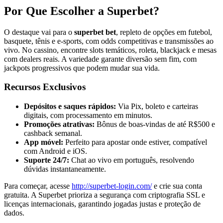
Por Que Escolher a Superbet?
O destaque vai para o
superbet bet
, repleto de opções em futebol,
basquete, tênis e e-sports, com odds competitivas e transmissões ao
vivo. No cassino, encontre slots temáticos, roleta, blackjack e mesas
com dealers reais. A variedade garante diversão sem fim, com
jackpots progressivos que podem mudar sua vida.
Recursos Exclusivos
Depósitos e saques rápidos:
Via Pix, boleto e carteiras
digitais, com processamento em minutos.
Promoções atrativas:
Bônus de boas-vindas de até R$500 e
cashback semanal.
App móvel:
Perfeito para apostar onde estiver, compatível
com Android e iOS.
Suporte 24/7:
Chat ao vivo em português, resolvendo
dúvidas instantaneamente.
Para começar, acesse
http://superbet-login.com/
e crie sua conta
gratuita. A Superbet prioriza a segurança com criptografia SSL e
licenças internacionais, garantindo jogadas justas e proteção de
dados.