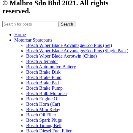
© Malbro Sdn Bhd 2021. All rights
reserved.
Search
Home
Motorcar Spareparts
Bosch Wiper Blade Advantage/Eco Plus (Set)
Bosch Wiper Blade Advantage/Eco Plus (Single Pack)
Bosch Wiper Blade Aerotwin (China)
Bosch Alternator
Bosch Automotive Battery
Bosch Brake Disk
Bosch Brake Fluid
Bosch Brake Pad
Bosch Brake Pump
Bosch Bulb-Motorcar
Bosch Engine Oil
Bosch Horn (Car)
Bosch Mini Relay
Bosch Oil Filter
Bosch Spark Plugs
Bosch Timing Belt
Bosch Diesel Fuel Filter