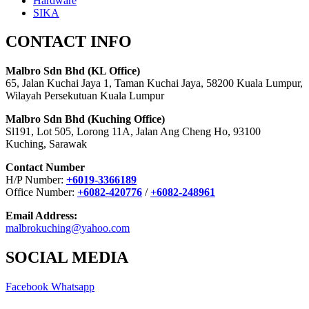
Hardware
SIKA
CONTACT INFO
Malbro Sdn Bhd (KL Office)
65, Jalan Kuchai Jaya 1, Taman Kuchai Jaya, 58200 Kuala Lumpur,
Wilayah Persekutuan Kuala Lumpur
Malbro Sdn Bhd (Kuching Office)
Sl191, Lot 505, Lorong 11A, Jalan Ang Cheng Ho, 93100
Kuching, Sarawak
Contact Number
H/P Number:
+6019-3366189
Office Number:
+6082-420776
/
+6082-248961
Email Address:
malbrokuching@yahoo.com
SOCIAL MEDIA
Facebook
Whatsapp