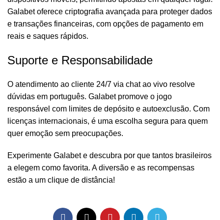
Galabet
oferece criptografia avançada para proteger dados
e transações financeiras, com opções de pagamento em
reais e saques rápidos.
Suporte e Responsabilidade
O atendimento ao cliente 24/7 via chat ao vivo resolve
dúvidas em português. Galabet promove o jogo
responsável com limites de depósito e autoexclusão. Com
licenças internacionais, é uma escolha segura para quem
quer emoção sem preocupações.
Experimente Galabet e descubra por que tantos brasileiros
a elegem como favorita. A diversão e as recompensas
estão a um clique de distância!