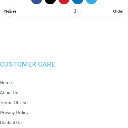
Newer
Older
CUSTOMER CARE
Home
About Us
Terms Of Use
Privacy Policy
Contact Us