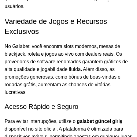
usuários.
Variedade de Jogos e Recursos
Exclusivos
No Galabet, você encontra slots modernos, mesas de
blackjack, roleta e jogos ao vivo com dealers reais. Os
provedores de software renomados garantem gráficos de
alta qualidade e jogabilidade fluida. Além disso, as
promoções generosas, como bônus de boas-vindas e
rodadas grátis, aumentam as chances de vitórias
lucrativas.
Acesso Rápido e Seguro
Para evitar interrupções, utilize o
galabet güncel giriş
disponível no site oficial. A plataforma é otimizada para
dispositivos móveis, permitindo apostas em qualquer lugar.