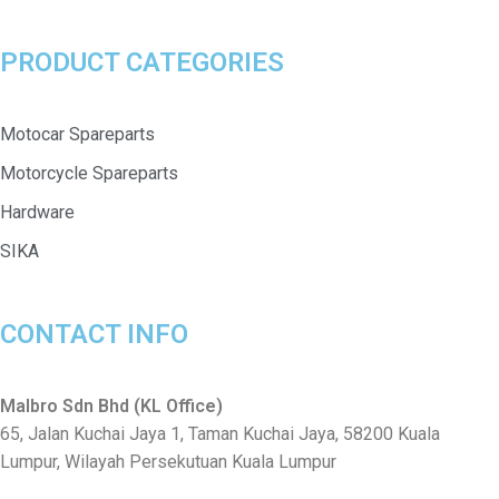
PRODUCT CATEGORIES
Motocar Spareparts
Motorcycle Spareparts
Hardware
SIKA
CONTACT INFO
Malbro Sdn Bhd (KL Office)
65, Jalan Kuchai Jaya 1, Taman Kuchai Jaya, 58200 Kuala
Lumpur, Wilayah Persekutuan Kuala Lumpur