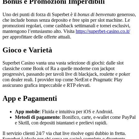
Bonus e Promozioni Imperdibili
Uno dei punti di forza di Superbet è il
bonus di benvenuto
generoso,
che include bonus senza deposito e free spin per slot machine. Le
promozioni regolari, come cashback settimanali e tornei esclusivi,
mantengono l’entusiasmo alto. Visita
https://superbet-casino.co.it/
per approfittare delle offerte attuali.
Gioco e Varietà
Superbet Casino vanta una vasta selezione di giochi: dalle slot
classiche come Book of Ra a quelle moderne con jackpot
progressivi, passando per tavoli live di blackjack, roulette e poker
con dealer reali. I provider top come NetEnt e Pragmatic Play
assicurano grafica impeccabile e RTP elevati.
App e Pagamenti
App mobile
: Fluida e intuitiva per iOS e Android.
Metodi di pagamento
: Bonifico, carte, e-wallet come PayPal
e Skrill, con depositi istantanei e prelievi rapidi.
Il servizio clienti 24/7 via chat live risolve ogni dubbio in fretta.
Superbet è ideale per chi cerca un casinò completo e divertente.