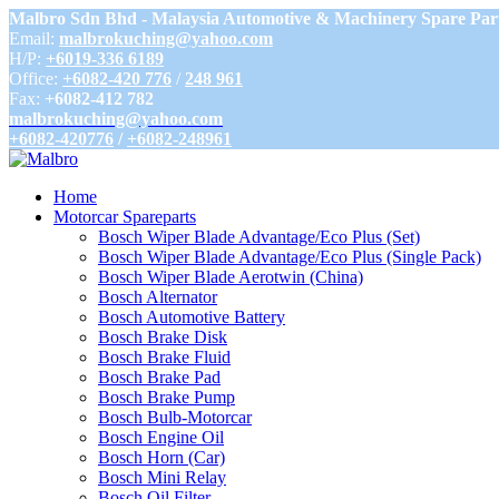
Malbro Sdn Bhd - Malaysia Automotive & Machinery Spare Par
Email:
malbrokuching@yahoo.com
H/P:
+6019-336 6189
Office:
+6082-420 776
/
248 961
Fax:
+6082-412 782
malbrokuching@yahoo.com
+6082-420776
/
+6082-248961
Home
Motorcar Spareparts
Bosch Wiper Blade Advantage/Eco Plus (Set)
Bosch Wiper Blade Advantage/Eco Plus (Single Pack)
Bosch Wiper Blade Aerotwin (China)
Bosch Alternator
Bosch Automotive Battery
Bosch Brake Disk
Bosch Brake Fluid
Bosch Brake Pad
Bosch Brake Pump
Bosch Bulb-Motorcar
Bosch Engine Oil
Bosch Horn (Car)
Bosch Mini Relay
Bosch Oil Filter