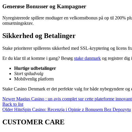
Generøse Bonusser og Kampagner
Nyregistrerede spillere modtager en velkomstbonus på op til 200% pl
omsætningskrav.
Sikkerhed og Betalinger
Stake prioriterer spillerens sikkerhed med SSL-kryptering og licens fr
Er du klar til at komme i gang? Besøg
stake danmark
og registrer dig 
Hurtige udbetalinger
Stort spiludvalg
Mobilvenlig platform
Stake Casino Denmark er det perfekte valg for både nybegyndere og er
Newer
Magius Casino : un avis complet sur cette plateforme innovant
Back to list
Older
HitnSpin Casino: Recenzja i Opinie z Bonusem Bez Depozytu
CUSTOMER CARE