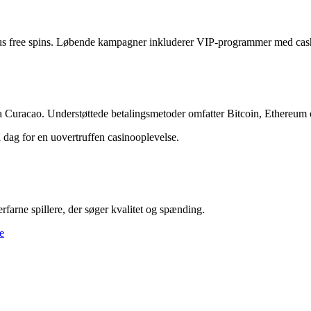
us free spins. Løbende kampagner inkluderer VIP-programmer med cashb
a Curacao. Understøttede betalingsmetoder omfatter Bitcoin, Ethereum og 
i dag for en uovertruffen casinooplevelse.
farne spillere, der søger kvalitet og spænding.
e