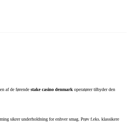
 en af de førende
stake casino denmark
operatører tilbyder den
aming sikrer underholdning for enhver smag. Prøv f.eks. klassikere