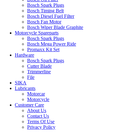
Bosch Spark Plugs
Bosch Timing Belt
Bosch Diesel Fuel Filter
Bosch Fan Motor
Bosch Wiper Blade Graphite
Motorcycle Spareparts
Bosch Spark Plugs
Bosch Mega Power Ride
Promaxx Kit Set
Hardware
Bosch Spark Plugs
Cutter Blade
Trimmerline
File
SIKA
Lubricants
Motorcar
Motorcycle
Customer Care
About Us
Contact Us
Terms Of Use
Privacy Policy