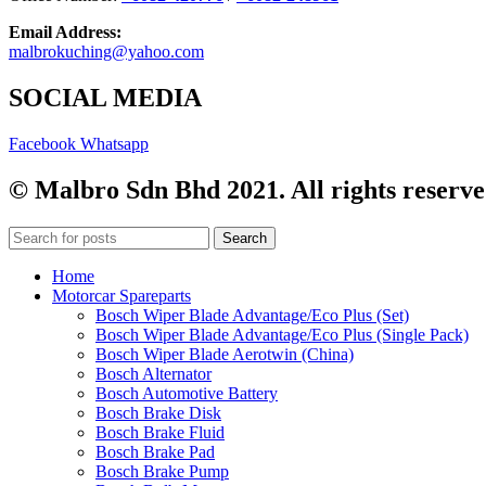
Email Address:
malbrokuching@yahoo.com
SOCIAL MEDIA
Facebook
Whatsapp
© Malbro Sdn Bhd 2021. All rights reserve
Search
Home
Motorcar Spareparts
Bosch Wiper Blade Advantage/Eco Plus (Set)
Bosch Wiper Blade Advantage/Eco Plus (Single Pack)
Bosch Wiper Blade Aerotwin (China)
Bosch Alternator
Bosch Automotive Battery
Bosch Brake Disk
Bosch Brake Fluid
Bosch Brake Pad
Bosch Brake Pump