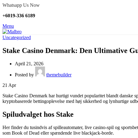
Whatsapp Us Now
+6019-336 6189
Menu
Uncategorized
Stake Casino Denmark: Den Ultimative Gui
April 21, 2026
Posted by
themebuilder
21
Apr
Stake Casino Denmark har hurtigt vundet popularitet blandt danske spi
kryptobaserede bettingoplevelse med høj sikkerhed og lynhurtige udbe
Spiludvalget hos Stake
Her finder du tusindvis af spilleautomater, live casino-spil og sport
som Book of Dead eller spændende live blackjack-borde.