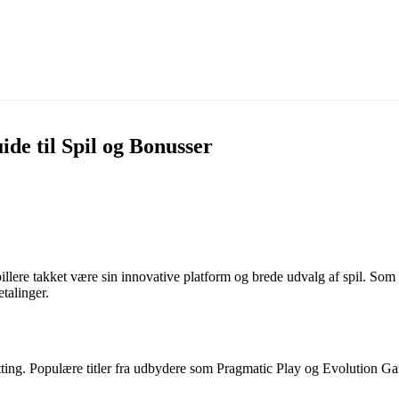
de til Spil og Bonusser
llere takket være sin innovative platform og brede udvalg af spil. Som
talinger.
sbetting. Populære titler fra udbydere som Pragmatic Play og Evolution G