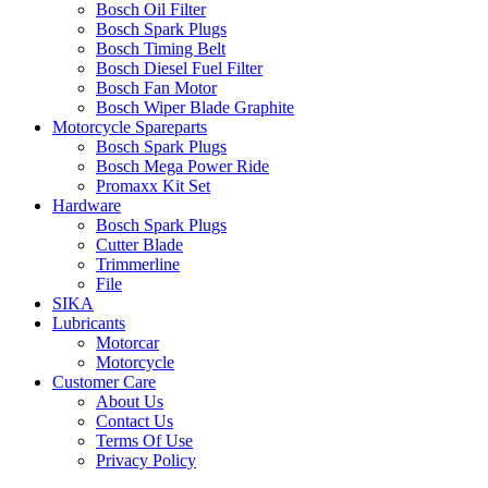
Bosch Oil Filter
Bosch Spark Plugs
Bosch Timing Belt
Bosch Diesel Fuel Filter
Bosch Fan Motor
Bosch Wiper Blade Graphite
Motorcycle Spareparts
Bosch Spark Plugs
Bosch Mega Power Ride
Promaxx Kit Set
Hardware
Bosch Spark Plugs
Cutter Blade
Trimmerline
File
SIKA
Lubricants
Motorcar
Motorcycle
Customer Care
About Us
Contact Us
Terms Of Use
Privacy Policy