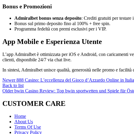
Bonus e Promozioni
Admiralbet bonus senza deposito
: Crediti gratuiti per testare
Bonus sul primo deposito fino al 100% + free spin.
Programma fedeltà con premi esclusivi per i VIP.
App Mobile e Esperienza Utente
L’app Admiralbet è ottimizzata per iOS e Android, con caricamenti velo
clienti, disponibile 24/7 via chat live.
In sintesi, Admiralbet unisce qualità, generosità nelle promo e facilità 
Newer
888 Casino: L’eccellenza del Gioco d’Azzardo Online in Itali
Back to list
Older
bwin Casino Review: Top bwin sportwetten und Spiele für Öste
CUSTOMER CARE
Home
About Us
Terms Of Use
Privacy Policy