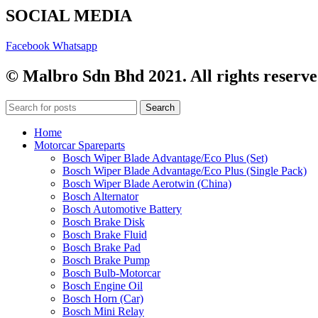
SOCIAL MEDIA
Facebook
Whatsapp
© Malbro Sdn Bhd 2021. All rights reserve
Search
Home
Motorcar Spareparts
Bosch Wiper Blade Advantage/Eco Plus (Set)
Bosch Wiper Blade Advantage/Eco Plus (Single Pack)
Bosch Wiper Blade Aerotwin (China)
Bosch Alternator
Bosch Automotive Battery
Bosch Brake Disk
Bosch Brake Fluid
Bosch Brake Pad
Bosch Brake Pump
Bosch Bulb-Motorcar
Bosch Engine Oil
Bosch Horn (Car)
Bosch Mini Relay