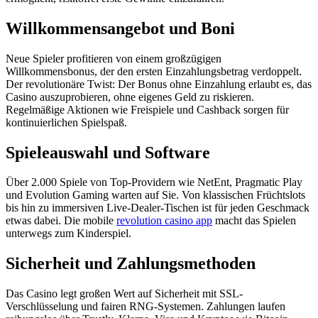
Willkommensangebot und Boni
Neue Spieler profitieren von einem großzügigen
Willkommensbonus, der den ersten Einzahlungsbetrag verdoppelt.
Der revolutionäre Twist: Der Bonus ohne Einzahlung erlaubt es, das
Casino auszuprobieren, ohne eigenes Geld zu riskieren.
Regelmäßige Aktionen wie Freispiele und Cashback sorgen für
kontinuierlichen Spielspaß.
Spieleauswahl und Software
Über 2.000 Spiele von Top-Providern wie NetEnt, Pragmatic Play
und Evolution Gaming warten auf Sie. Von klassischen Früchtslots
bis hin zu immersiven Live-Dealer-Tischen ist für jeden Geschmack
etwas dabei. Die mobile
revolution casino app
macht das Spielen
unterwegs zum Kinderspiel.
Sicherheit und Zahlungsmethoden
Das Casino legt großen Wert auf Sicherheit mit SSL-
Verschlüsselung und fairen RNG-Systemen. Zahlungen laufen