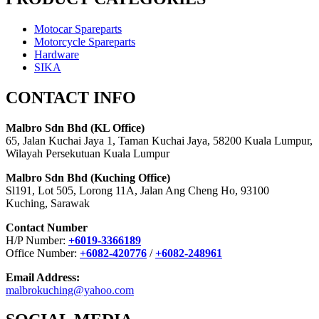
Motocar Spareparts
Motorcycle Spareparts
Hardware
SIKA
CONTACT INFO
Malbro Sdn Bhd (KL Office)
65, Jalan Kuchai Jaya 1, Taman Kuchai Jaya, 58200 Kuala Lumpur,
Wilayah Persekutuan Kuala Lumpur
Malbro Sdn Bhd (Kuching Office)
Sl191, Lot 505, Lorong 11A, Jalan Ang Cheng Ho, 93100
Kuching, Sarawak
Contact Number
H/P Number:
+6019-3366189
Office Number:
+6082-420776
/
+6082-248961
Email Address:
malbrokuching@yahoo.com