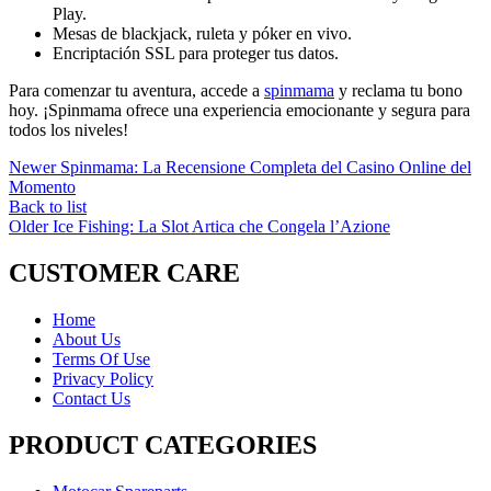
Play.
Mesas de blackjack, ruleta y póker en vivo.
Encriptación SSL para proteger tus datos.
Para comenzar tu aventura, accede a
spinmama
y reclama tu bono
hoy. ¡Spinmama ofrece una experiencia emocionante y segura para
todos los niveles!
Newer
Spinmama: La Recensione Completa del Casino Online del
Momento
Back to list
Older
Ice Fishing: La Slot Artica che Congela l’Azione
CUSTOMER CARE
Home
About Us
Terms Of Use
Privacy Policy
Contact Us
PRODUCT CATEGORIES