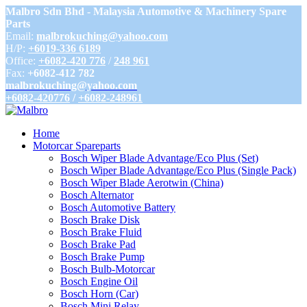
Malbro Sdn Bhd - Malaysia Automotive & Machinery Spare
Parts
Email:
malbrokuching@yahoo.com
H/P:
+6019-336 6189
Office:
+6082-420 776
/
248 961
Fax:
+6082-412 782
malbrokuching@yahoo.com
+6082-420776
/
+6082-248961
Home
Motorcar Spareparts
Bosch Wiper Blade Advantage/Eco Plus (Set)
Bosch Wiper Blade Advantage/Eco Plus (Single Pack)
Bosch Wiper Blade Aerotwin (China)
Bosch Alternator
Bosch Automotive Battery
Bosch Brake Disk
Bosch Brake Fluid
Bosch Brake Pad
Bosch Brake Pump
Bosch Bulb-Motorcar
Bosch Engine Oil
Bosch Horn (Car)
Bosch Mini Relay