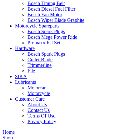
Bosch Timing Belt
Bosch Diesel Fuel Filter
Bosch Fan Motor
Bosch Wiper Blade Graphite
Motorcycle Spareparts
Bosch Spark Plugs
Bosch Mega Power Ride
Promaxx Kit Set
Hardware
Bosch Spark Plugs
Cutter Blade
Trimmerline
File
SIKA
Lubricants
Motorcar
Motorcycle
Customer Care
About Us
Contact Us
Terms Of Use
Privacy Policy
Home
Shop