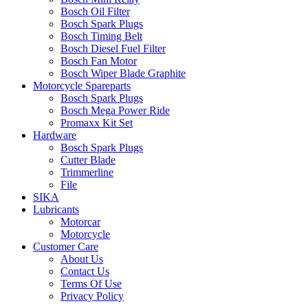
Bosch Oil Filter
Bosch Spark Plugs
Bosch Timing Belt
Bosch Diesel Fuel Filter
Bosch Fan Motor
Bosch Wiper Blade Graphite
Motorcycle Spareparts
Bosch Spark Plugs
Bosch Mega Power Ride
Promaxx Kit Set
Hardware
Bosch Spark Plugs
Cutter Blade
Trimmerline
File
SIKA
Lubricants
Motorcar
Motorcycle
Customer Care
About Us
Contact Us
Terms Of Use
Privacy Policy